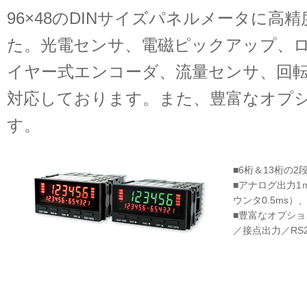
96×48のDINサイズパネルメータに高
た。光電センサ、電磁ピックアップ、
イヤー式エンコーダ、流量センサ、回
対応しております。また、豊富なオプ
す。
■6桁＆13桁の
■アナログ出力1
ウンタ0.5ms）
■豊富なオプショ
／接点出力／RS2