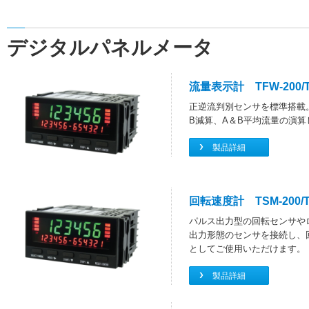
デジタルパネルメータ
流量表示計 TFW-200/T
正逆流判別センサを標準搭載。
B減算、A＆B平均流量の演算
製品詳細
回転速度計 TSM-200/T
パルス出力型の回転センサや
出力形態のセンサを接続し、
としてご使用いただけます。
製品詳細