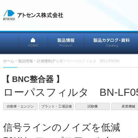
HOME
製品情報
ホーム
>
製品情報
>
計測便利グッズ
>
ローパスフィルタ BN-LF050K
【 BNC整合器 】
ローパスフィルタ BN-LF05
自動車・エンジン
プラント・工場設備
試験機
産業機械
信号ラインのノイズを低減