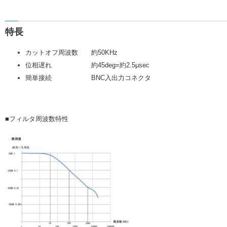
特長
カットオフ周波数 約50KHz
位相遅れ 約45deg=約2.5μsec
簡単接続 BNC入出力コネクタ
■フィルタ周波数特性