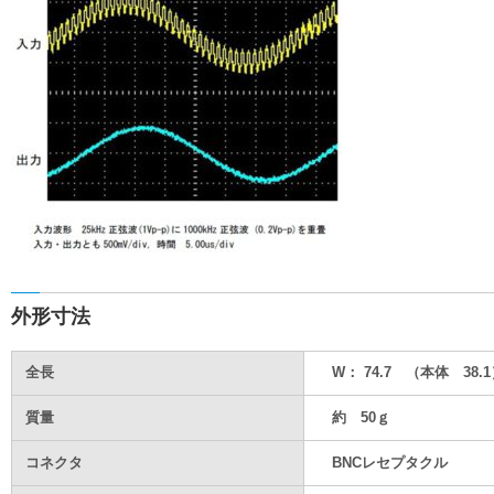
外形寸法
全長
W： 74.7 （本体 38.1） 
質量
約 50ｇ
コネクタ
BNCレセプタクル